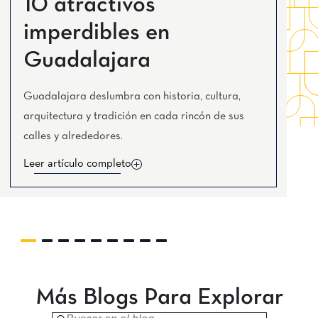
10 atractivos
Tijuana
Real Inn Tijuana
imperdibles en
Torreón
Real Inn Torreón
Guadalajara
Zacatecas
Quinta Real Zacatecas
Guadalajara deslumbra con historia, cultura,
arquitectura y tradición en cada rincón de sus
calles y alrededores.
Leer artículo completo
Más Blogs Para Explorar