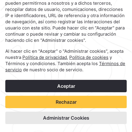
1
©
2026
Grupo Camino Real
Reserva