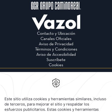
Contacto y Ubicación
Canales Oficiales
Aviso de Privacidad
Términos y Condiciones
Aviso de Accesibilidad
Suscríbete
Cookies
Calzada General Mariano
Escobedo 700,
Anzures,
11590,
Mexico City,
Mexico
Reservaciones
|
800 901 2300
contacto@caminoreal.com
reservaciones@caminoreal.com