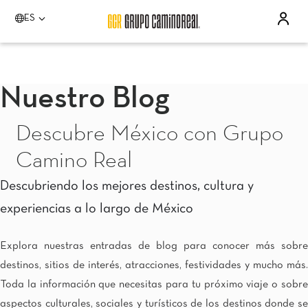
ES
Por favor elija un destino
Acapulco
Quinta Real Acapulco
Nuestro Blog
Camino Real Acapulco Diamante
Aguascalientes
Descubre México con Grupo
Quinta Real Aguascalientes
Celaya
Camino Real
Real Inn Celaya
Estado de México
Descubriendo los mejores destinos, cultura y
Real Inn Perinorte
experiencias a lo largo de México
Guadalajara
Quinta Real Guadalajara
Camino Real Guadalajara
Explora nuestras entradas de blog para conocer más sobre
Veracruz
destinos, sitios de interés, atracciones, festividades y mucho más.
Camino Real Veracruz
Toda la información que necesitas para tu próximo viaje o sobre
Mérida
Camino Real Mérida
aspectos culturales, sociales y turísticos de los destinos donde se