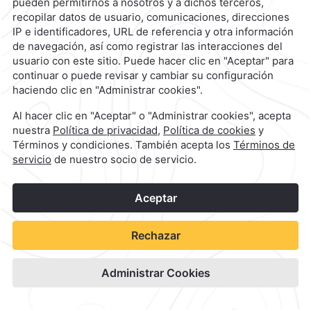
Camino Real Pachuca
Ver Disponibilidad
Ver sitio del hotel
1
©
2026
Grupo Camino Real
Reserva