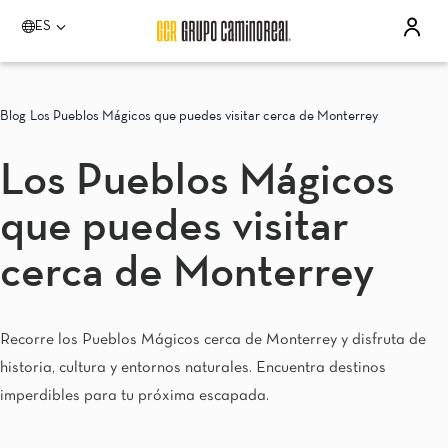
ES
Por favor elija un destino
Acapulco
Blog
Los Pueblos Mágicos que puedes visitar cerca de Monterrey
Quinta Real Acapulco
Camino Real Acapulco Diamante
Los Pueblos Mágicos
Aguascalientes
Quinta Real Aguascalientes
que puedes visitar
Celaya
Real Inn Celaya
Estado de México
cerca de Monterrey
Real Inn Perinorte
Guadalajara
Quinta Real Guadalajara
Recorre los Pueblos Mágicos cerca de Monterrey y disfruta de
Camino Real Guadalajara
historia, cultura y entornos naturales. Encuentra destinos
Veracruz
Camino Real Veracruz
imperdibles para tu próxima escapada.
Mérida
Camino Real Mérida