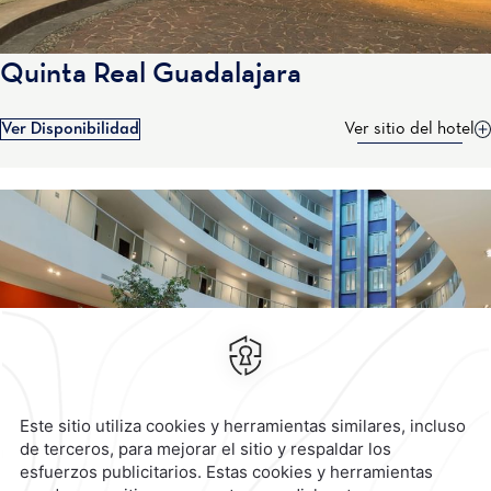
Quinta Real Guadalajara
Ver Disponibilidad
Ver sitio del hotel
Contacto y Ubicación
Canales Oficiales
Aviso de Privacidad
Términos y Condiciones
Aviso de Accesibilidad
Suscríbete
Cookies
Calzada General Mariano
Escobedo 700,
Anzures,
11590,
Mexico City,
Mexico
Reservaciones
|
800 901 2300
contacto@caminoreal.com
reservaciones@caminoreal.com