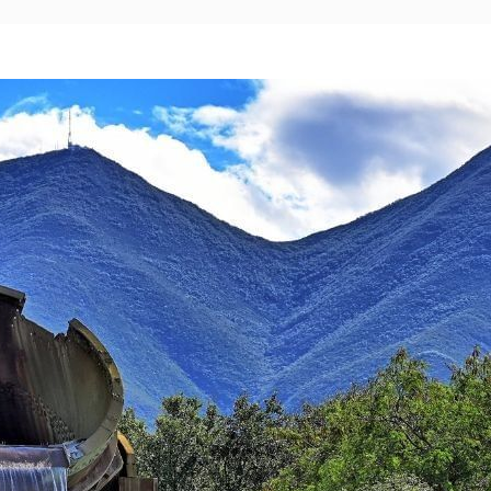
Mexico City
Camino Real Aeropuerto México
Camino Real Pedregal México
Camino Real Polanco México
Monterrey
Quinta Real Monterrey
Camino Real Fashion Drive Monterrey
Nuevo Laredo
Real Inn Nuevo Laredo
Oaxaca
Quinta Real Huatulco
Quinta Real Oaxaca
Camino Real Zaashila Huatulco
Pachuca
Camino Real Pachuca
Puebla
Quinta Real Puebla
Camino Real Puebla Angelópolis
San Luis Potosí
Real Inn San Luis Potosí