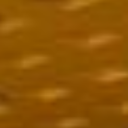
Mexico City
Camino Real Aeropuerto México
Camino Real Pedregal México
Camino Real Polanco México
Monterrey
Quinta Real Monterrey
Camino Real Fashion Drive Monterrey
Nuevo Laredo
Real Inn Nuevo Laredo
Oaxaca
Quinta Real Huatulco
Quinta Real Oaxaca
Camino Real Zaashila Huatulco
Pachuca
Camino Real Pachuca
Puebla
Quinta Real Puebla
Camino Real Puebla Angelópolis
San Luis Potosí
Real Inn San Luis Potosí