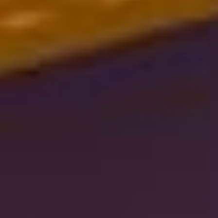
Tijuana
Real Inn Tijuana
Torreón
Real Inn Torreón
Zacatecas
Quinta Real Zacatecas