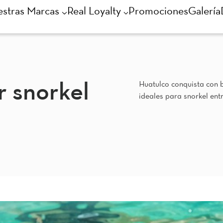
stras Marcas
Real Loyalty
Promociones
Galería
Huatulco conquista con b
r snorkel
ideales para snorkel entr