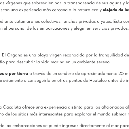
s vírgenes que sobresalen por la transparencia de sus aguas y la
can una experiencia más cercana a la naturaleza y
alejada de la
diante catamaranes colectivos, lanchas privadas o yates. Esta con
on el personal de las embarcaciones y elegir, en servicios privad
El Órgano es una playa virgen reconocida por la tranquilidad de 
itio para descubrir la vida marina en un ambiente sereno.
os o por tierra
a través de un sendero de aproximadamente 25 min
reviamente o conseguirlo en otros puntos de Huatulco antes de inic
a Cacaluta ofrece una experiencia distinta para los aficionados al
uno de los sitios más interesantes para explorar el mundo submari
esde las embarcaciones se puede ingresar directamente al mar par