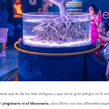
tema que es de los más antiguos y que corre gran peligro en la ac
el
pingüinario ni el tiburonario,
este último con tres diferentes esp