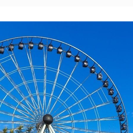
Mexico City
Camino Real Aeropuerto México
Camino Real Pedregal México
Camino Real Polanco México
Monterrey
Quinta Real Monterrey
Camino Real Fashion Drive Monterrey
Nuevo Laredo
Real Inn Nuevo Laredo
Oaxaca
Quinta Real Huatulco
Quinta Real Oaxaca
Camino Real Zaashila Huatulco
Pachuca
Camino Real Pachuca
Puebla
Quinta Real Puebla
Camino Real Puebla Angelópolis
San Luis Potosí
Real Inn San Luis Potosí