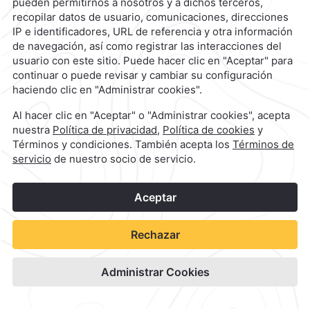
1
Camino Real Pedregal México
©
2026
Grupo Camino Real
Ver Disponibilidad
Ver sitio del hotel
Reserva