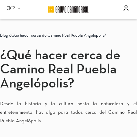
ES
Por favor elija un destino
Acapulco
Blog
¿Qué hacer cerca de Camino Real Puebla Angelópolis?
Quinta Real Acapulco
Camino Real Acapulco Diamante
¿Qué hacer cerca de
Aguascalientes
Quinta Real Aguascalientes
Camino Real Puebla
Celaya
Real Inn Celaya
Estado de México
Angelópolis?
Real Inn Perinorte
Guadalajara
Quinta Real Guadalajara
Desde la historia y la cultura hasta la naturaleza y el
Camino Real Guadalajara
entretenimiento, hay algo para todos cerca del Camino Real
Veracruz
Camino Real Veracruz
Puebla Angelópolis
Mérida
Camino Real Mérida