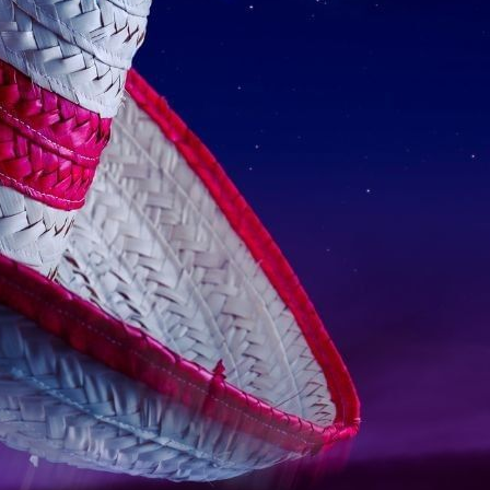
Tijuana
Real Inn Tijuana
Torreón
Real Inn Torreón
Zacatecas
Quinta Real Zacatecas