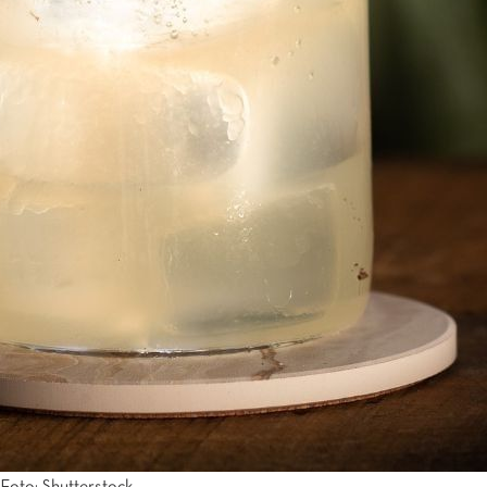
Tijuana
Real Inn Tijuana
Torreón
Real Inn Torreón
Zacatecas
Quinta Real Zacatecas