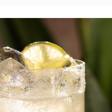
Mexico City
Camino Real Aeropuerto México
Camino Real Pedregal México
Camino Real Polanco México
Monterrey
Quinta Real Monterrey
Camino Real Fashion Drive Monterrey
Nuevo Laredo
Real Inn Nuevo Laredo
Oaxaca
Quinta Real Huatulco
Quinta Real Oaxaca
Camino Real Zaashila Huatulco
Pachuca
Camino Real Pachuca
Puebla
Quinta Real Puebla
Camino Real Puebla Angelópolis
San Luis Potosí
Real Inn San Luis Potosí