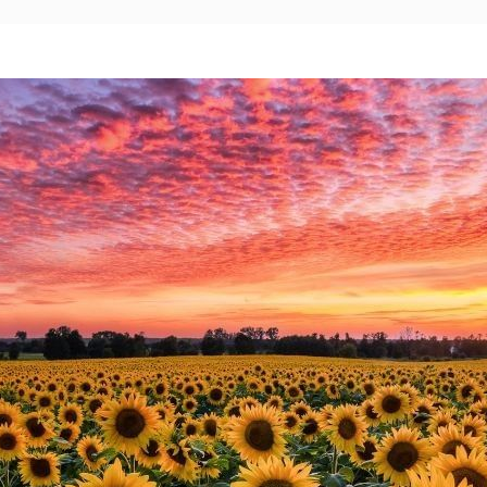
Mexico City
Camino Real Aeropuerto México
Camino Real Pedregal México
Camino Real Polanco México
Monterrey
Quinta Real Monterrey
Camino Real Fashion Drive Monterrey
Nuevo Laredo
Real Inn Nuevo Laredo
Oaxaca
Quinta Real Huatulco
Quinta Real Oaxaca
Camino Real Zaashila Huatulco
Pachuca
Camino Real Pachuca
Puebla
Quinta Real Puebla
Camino Real Puebla Angelópolis
San Luis Potosí
Real Inn San Luis Potosí