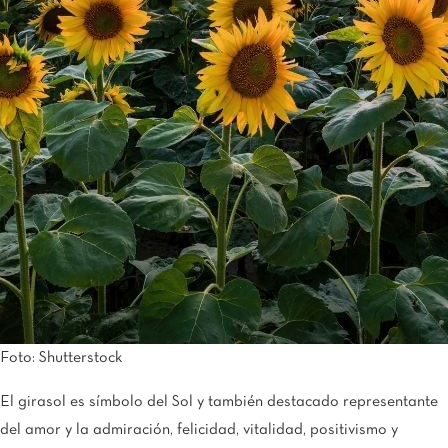
Tijuana
Real Inn Tijuana
Torreón
Real Inn Torreón
Zacatecas
Quinta Real Zacatecas
Foto: Shutterstock
El girasol es símbolo del Sol y también destacado representante
del amor y la admiración, felicidad, vitalidad, positivismo y