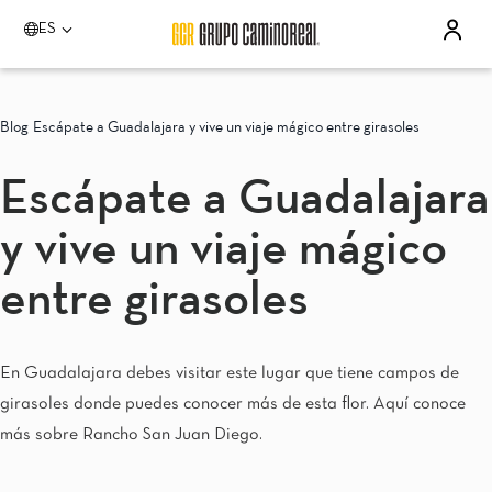
ES
Por favor elija un destino
Acapulco
Blog
Escápate a Guadalajara y vive un viaje mágico entre girasoles
Quinta Real Acapulco
Camino Real Acapulco Diamante
Escápate a Guadalajara
Aguascalientes
Quinta Real Aguascalientes
y vive un viaje mágico
Celaya
Real Inn Celaya
Estado de México
entre girasoles
Real Inn Perinorte
Guadalajara
Quinta Real Guadalajara
En Guadalajara debes visitar este lugar que tiene campos de
Camino Real Guadalajara
girasoles donde puedes conocer más de esta flor. Aquí conoce
Veracruz
Camino Real Veracruz
más sobre Rancho San Juan Diego.
Mérida
Camino Real Mérida