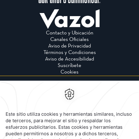
Contacto y Ubicación
Canales Oficiales
Aviso de Privacidad
Términos y Condiciones
Aviso de Accesibilidad
Suscríbete
Cookies
Calzada General Mariano
Escobedo 700,
Anzures,
11590,
Mexico City,
Mexico
Reservaciones
|
800 901 2300
contacto@caminoreal.com
reservaciones@caminoreal.com