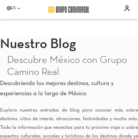
ES
Por favor elija un destino
Acapulco
Quinta Real Acapulco
Nuestro Blog
Camino Real Acapulco Diamante
Aguascalientes
Descubre México con Grupo
Quinta Real Aguascalientes
Celaya
Camino Real
Real Inn Celaya
Estado de México
Descubriendo los mejores destinos, cultura y
Real Inn Perinorte
experiencias a lo largo de México
Guadalajara
Quinta Real Guadalajara
Camino Real Guadalajara
Explora nuestras entradas de blog para conocer más sobre
Veracruz
destinos, sitios de interés, atracciones, festividades y mucho más.
Camino Real Veracruz
Toda la información que necesitas para tu próximo viaje o sobre
Mérida
Camino Real Mérida
aspectos culturales, sociales y turísticos de los destinos donde se