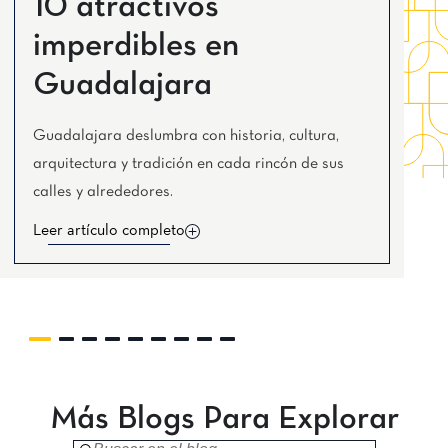
10 atractivos
Tijuana
Real Inn Tijuana
imperdibles en
Torreón
Real Inn Torreón
Guadalajara
Zacatecas
Quinta Real Zacatecas
Guadalajara deslumbra con historia, cultura,
arquitectura y tradición en cada rincón de sus
calles y alrededores.
Leer artículo completo
Más Blogs Para Explorar