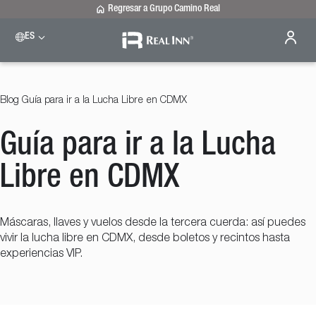
Regresar a Grupo Camino Real
ES
Please select a destination
Celaya
Real Inn Celaya
Blog
Guía para ir a la Lucha Libre en CDMX
Estado de México
Real Inn Perinorte
Guía para ir a la Lucha
Nuevo Laredo
Real Inn Nuevo Laredo
San Luis Potosí
Libre en CDMX
Real Inn San Luis Potosí
Tijuana
Real Inn Tijuana
Máscaras, llaves y vuelos desde la tercera cuerda: así puedes
Torreón
vivir la lucha libre en CDMX, desde boletos y recintos hasta
Real Inn Torreón
experiencias VIP.