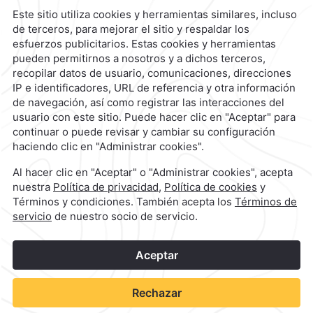
Reservaciones
|
800 901 2300
contacto@caminoreal.com
reservaciones@caminoreal.com
1
©
2026
Grupo Camino Real