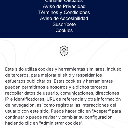
Canales Oficiales
Aviso de Privacidad
Términos y Condiciones
Aviso de Accesibilidad
Suscríbete
Cookies
Calzada General Mariano
Escobedo 700,
Anzures,
11590,
Ciudad de México,
Mexico
Reservaciones
|
800 901 2300
contacto@caminoreal.com
reservaciones@caminoreal.com