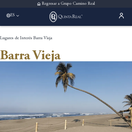
Regresar a Grupo Camino Real
ES
Please select a destination
Acapulco
Quinta Real Acapulco
Lugares de Interés
Barra Vieja
Aguascalientes
Quinta Real Aguascalientes
Barra Vieja
Guadalajara
Quinta Real Guadalajara
Monterrey
Quinta Real Monterrey
Oaxaca
Quinta Real Huatulco
Quinta Real Oaxaca
Puebla
Quinta Real Puebla
Zacatecas
Quinta Real Zacatecas