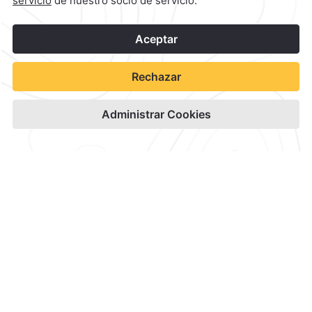
1
©
2026
Grupo Camino Real
Reservar
Planea el Evento
Perfecto con Nosotros
Haz realidad la boda de tus sueños
En Quinta Real, el romance se encuentra con la tradición en
entornos impresionantes en todo México. Nuestros
planificadores dedicados y encantadores lugares transforman
su visión en una boda inolvidable llena de belleza, alegría y
elegancia atemporal.