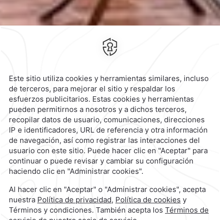
Suscríbete
Cookies
Calzada General Mariano
Escobedo 700,
Anzures,
11590,
Ciudad de México,
Mexico
Reservaciones
|
800 901 2300
contacto@caminoreal.com
reservaciones@caminoreal.com