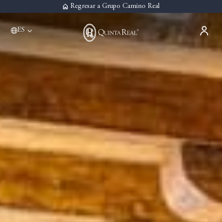
Regresar a Grupo Camino Real
Please select a destination
ES
Acapulco
Quinta Real Acapulco
Aguascalientes
Quinta Real Aguascalientes
Guadalajara
Quinta Real Guadalajara
Monterrey
Quinta Real Monterrey
Oaxaca
Quinta Real Huatulco
Quinta Real Oaxaca
Puebla
Quinta Real Puebla
Zacatecas
Quinta Real Zacatecas