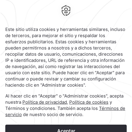
Calzada General Mariano
Escobedo 700,
Anzures,
11590,
Ciudad de México,
Mexico
Reservaciones
|
800 901 2300
contacto@caminoreal.com
reservaciones@caminoreal.com