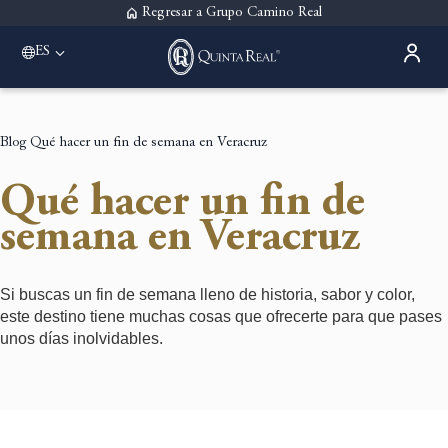
Regresar a Grupo Camino Real
ES
Please select a destination
Acapulco
Quinta Real Acapulco
Blog
Qué hacer un fin de semana en Veracruz
Aguascalientes
Quinta Real Aguascalientes
Qué hacer un fin de
Guadalajara
Quinta Real Guadalajara
semana en Veracruz
Monterrey
Quinta Real Monterrey
Oaxaca
Si buscas un fin de semana lleno de historia, sabor y color,
Quinta Real Huatulco
este destino tiene muchas cosas que ofrecerte para que pases
Quinta Real Oaxaca
unos días inolvidables.
Puebla
Quinta Real Puebla
Zacatecas
Quinta Real Zacatecas