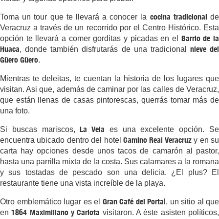
cocina tradicional
Toma un tour que te llevará a conocer la
d
Veracruz a través de un recorrido por el Centro Histórico. Esta
Barrio de l
opción te llevará a comer gorditas y picadas en el
Huaca
nieve del
, donde también disfrutarás de una tradicional
Güero Güero
.
Mientras te deleitas, te cuentan la historia de los lugares que
visitan. Asi que, además de caminar por las calles de Veracruz,
que están llenas de casas pintorescas, querrás tomar más de
una foto.
La Vela
Si buscas mariscos,
es una excelente opción. S
Camino Real Veracruz
encuentra ubicado dentro del hotel
y en s
carta hay opciones desde unos tacos de camarón al pastor,
hasta una parrilla mixta de la costa. Sus calamares a la romana
y sus tostadas de pescado son una delicia. ¿El plus? El
restaurante tiene una vista increíble de la playa.
Gran Café del Porta
Otro emblemático lugar es el
l, un sitio al que
1864 Maximiliano y Carlota
en
visitaron. A éste asisten políticos