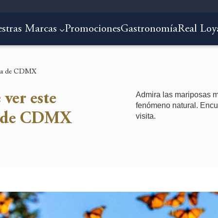
stras Marcas
Promociones
Gastronomía
Real Loy
erca de CDMX
Admira las mariposas m
ver este
fenómeno natural. Encue
ca de CDMX
visita.