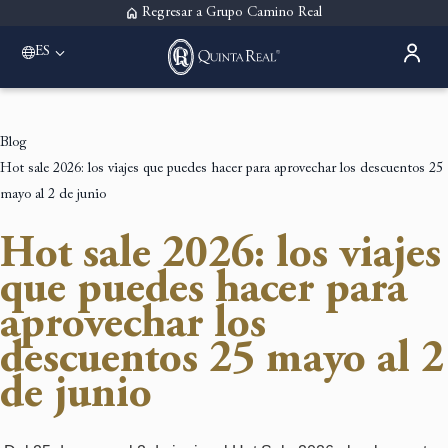
Regresar a Grupo Camino Real
ES
Please select a destination
Acapulco
Quinta Real Acapulco
Blog
Aguascalientes
Hot sale 2026: los viajes que puedes hacer para aprovechar los descuentos 25
Quinta Real Aguascalientes
Guadalajara
mayo al 2 de junio
Quinta Real Guadalajara
Monterrey
Hot sale 2026: los viajes
Quinta Real Monterrey
que puedes hacer para
Oaxaca
Quinta Real Huatulco
aprovechar los
Quinta Real Oaxaca
descuentos 25 mayo al 2
Puebla
Quinta Real Puebla
de junio
Zacatecas
Quinta Real Zacatecas