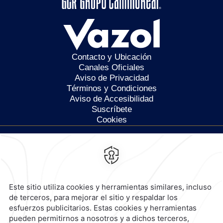
Contacto y Ubicación
Canales Oficiales
Aviso de Privacidad
Términos y Condiciones
Aviso de Accesibilidad
Suscríbete
Cookies
Calzada General Mariano
Escobedo 700,
Anzures,
11590,
Ciudad de México,
Mexico
Reservaciones
|
800 901 2300
contacto@caminoreal.com
reservaciones@caminoreal.com