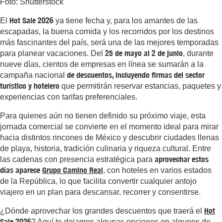
Foto: Shutterstock
Hot Sale 2026
El
ya tiene fecha y, para los amantes de las
escapadas, la buena comida y los recorridos por los destinos
más fascinantes del país, será una de las mejores temporadas
25 de mayo al 2 de junio
para planear vacaciones. Del
, durante
nueve días, cientos de empresas en línea se sumarán a la
de descuentos, incluyendo firmas del sector
campaña nacional
turístico y hotelero
que permitirán reservar estancias, paquetes y
experiencias con tarifas preferenciales.
Para quienes aún no tienen definido su próximo viaje, esta
jornada comercial se convierte en el momento ideal para mirar
hacia distintos rincones de México y descubrir ciudades llenas
de playa, historia, tradición culinaria y riqueza cultural. Entre
aprovechar estos
las cadenas con presencia estratégica para
días aparece
G
rupo Camino Real
, con hoteles en varios estados
de la República, lo que facilita convertir cualquier antojo
viajero en un plan para descansar, recorrer y consentirse.
Hot
¿Dónde aprovechar los grandes descuentos que traerá el
Sale 2026
? Aquí te dejamos algunas opciones en algunos de