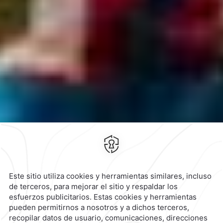
Contacto y Ubicación
Canales Oficiales
Aviso de Privacidad
Términos y condiciones
Aviso de Accesibilidad
Suscríbete
Cookies
Modificar Reserva
Calle 5 de Mayo No. 300,
Centro,
68000,
Oaxaca de
Juárez,
México
Hotel
|
951 501 6100
Reservaciones
|
800 901 2300
contacto@caminoreal.com
reservaciones@quintareal.com