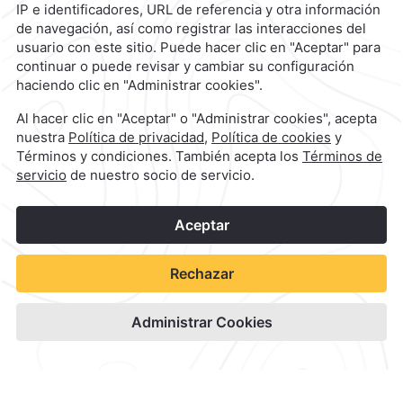
Oaxaca Vibrante
La fiesta de la Guelaguetza
se vive en Quinta Real
Reserva Aquí
1
©
2026
Grupo Camino Real
Reservar
Lujo con historia en el corazón de Oaxaca