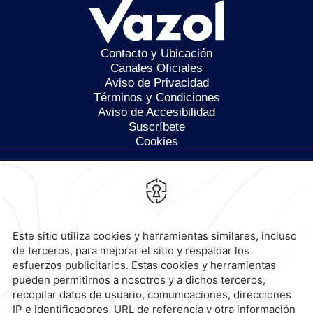
Contacto y Ubicación
Canales Oficiales
Aviso de Privacidad
Términos y Condiciones
Aviso de Accesibilidad
Suscríbete
Cookies
Calzada General Mariano
Escobedo 700,
Anzures,
11590,
Ciudad de México,
Mexico
Reservaciones
|
800 901 2300
contacto@caminoreal.com
reservaciones@caminoreal.com