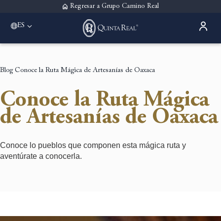
Regresar a Grupo Camino Real
ES
Please select a destination
Acapulco
Quinta Real Acapulco
Blog
Conoce la Ruta Mágica de Artesanías de Oaxaca
Aguascalientes
Quinta Real Aguascalientes
Conoce la Ruta Mágica
Guadalajara
Quinta Real Guadalajara
de Artesanías de Oaxaca
Monterrey
Quinta Real Monterrey
Oaxaca
Conoce lo pueblos que componen esta mágica ruta y
Quinta Real Huatulco
aventúrate a conocerla.
Quinta Real Oaxaca
Puebla
Quinta Real Puebla
Zacatecas
Quinta Real Zacatecas