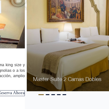
ma king size y
gnolias o a los
acción, amplio
Master Suite 2 Camas Dobles
Reserva Ahora