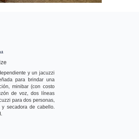
ma
ize
dependiente y un jacuzzi
eñada para brindar una
ción, minibar (con costo
buzón de voz, dos líneas
acuzzi para dos personas,
e y secadora de cabello.
.