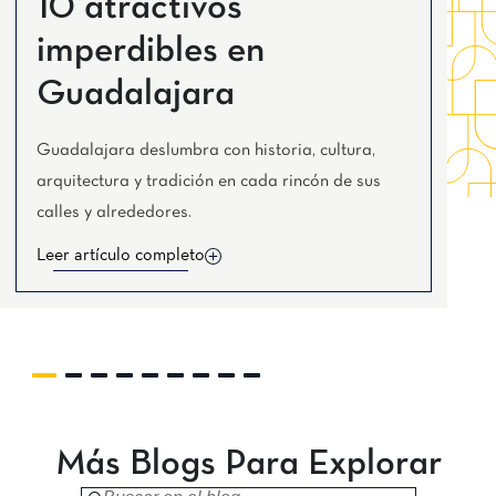
10 atractivos
Tijuana
Real Inn Tijuana
imperdibles en
Torreón
Real Inn Torreón
Guadalajara
Zacatecas
Quinta Real Zacatecas
Guadalajara deslumbra con historia, cultura,
arquitectura y tradición en cada rincón de sus
calles y alrededores.
Leer artículo completo
Más Blogs Para Explorar