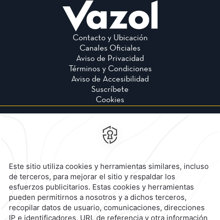
Contacto y Ubicación
Canales Oficiales
Aviso de Privacidad
Términos y Condiciones
Aviso de Accesibilidad
Suscríbete
Cookies
Calzada General Mariano
Escobedo 700,
Anzures,
11590,
Mexico City,
Mexico
Reservaciones
|
800 901 2300
contacto@caminoreal.com
reservaciones@caminoreal.com