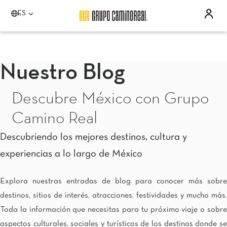
ES
Por favor elija un destino
Acapulco
Quinta Real Acapulco
Nuestro Blog
Camino Real Acapulco Diamante
Aguascalientes
Descubre México con Grupo
Quinta Real Aguascalientes
Celaya
Camino Real
Real Inn Celaya
Estado de México
Descubriendo los mejores destinos, cultura y
Real Inn Perinorte
experiencias a lo largo de México
Guadalajara
Quinta Real Guadalajara
Camino Real Guadalajara
Explora nuestras entradas de blog para conocer más sobre
Veracruz
destinos, sitios de interés, atracciones, festividades y mucho más.
Camino Real Veracruz
Toda la información que necesitas para tu próximo viaje o sobre
Mérida
Camino Real Mérida
aspectos culturales, sociales y turísticos de los destinos donde se