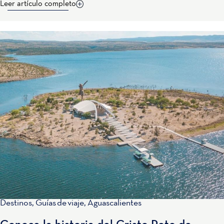
Leer artículo completo
Destinos
,
Guías de viaje
,
Aguascalientes