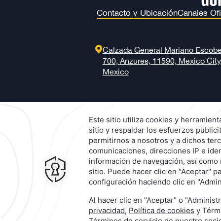
Contacto y Ubicación
Canales Ofi
Calzada General Mariano Escob
700,
Anzures,
11590,
Mexico City
Mexico