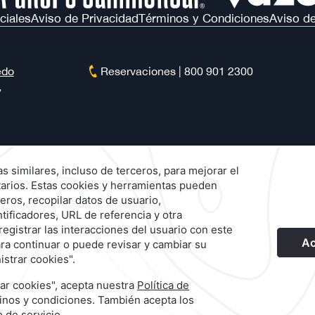
ciales
Aviso de Privacidad
Términos y Condiciones
Aviso de
edo
Reservaciones
|
800 901 2300
,
Nuestras Marcas