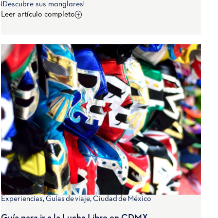
¡Descubre sus manglares!
Leer artículo completo
Experiencias
,
Guías de viaje
,
Ciudad de México