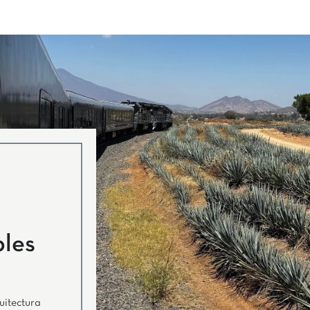
bles
uitectura