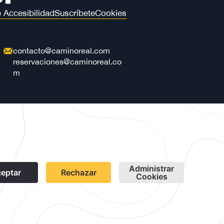
 Accesibilidad
Suscríbete
Cookies
contacto@caminoreal.com
reservaciones@caminoreal.co
m
1