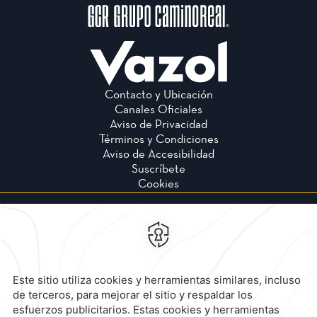
Contacto y Ubicación
Canales Oficiales
Aviso de Privacidad
Términos y Condiciones
Aviso de Accesibilidad
Suscríbete
Cookies
Calzada General Mariano
Escobedo 700,
Anzures,
11590,
Mexico City,
Mexico
Reservaciones
|
800 901 2300
contacto@caminoreal.com
reservaciones@caminoreal.com