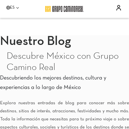
ES
Por favor elija un destino
Acapulco
Quinta Real Acapulco
Nuestro Blog
Camino Real Acapulco Diamante
Aguascalientes
Descubre México con Grupo
Quinta Real Aguascalientes
Celaya
Camino Real
Real Inn Celaya
Estado de México
Descubriendo los mejores destinos, cultura y
Real Inn Perinorte
experiencias a lo largo de México
Guadalajara
Quinta Real Guadalajara
Camino Real Guadalajara
Explora nuestras entradas de blog para conocer más sobre
Veracruz
destinos, sitios de interés, atracciones, festividades y mucho más.
Camino Real Veracruz
Toda la información que necesitas para tu próximo viaje o sobre
Mérida
Camino Real Mérida
aspectos culturales, sociales y turísticos de los destinos donde se