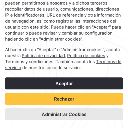
1
©
2026
Grupo Camino Real
Reserva