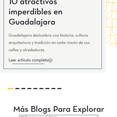
10 atractivos
Tijuana
Real Inn Tijuana
imperdibles en
Torreón
Real Inn Torreón
Guadalajara
Zacatecas
Quinta Real Zacatecas
Guadalajara deslumbra con historia, cultura,
arquitectura y tradición en cada rincón de sus
calles y alrededores.
Leer artículo completo
Más Blogs Para Explorar