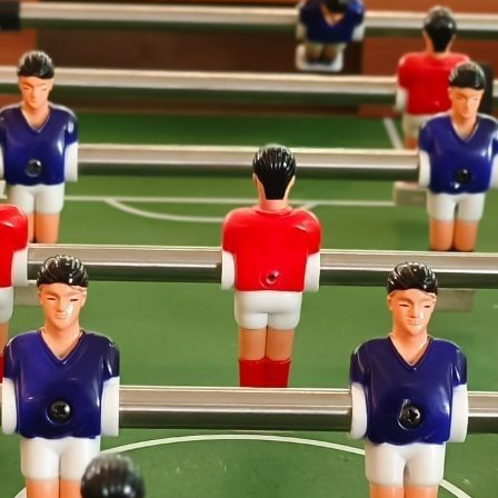
Mexico City
Camino Real Aeropuerto Mexico
Camino Real Pedregal Mexico
Camino Real Polanco Mexico
Monterrey
Quinta Real Monterrey
Camino Real Fashion Drive Monterrey
Nuevo Laredo
Real Inn Nuevo Laredo
Oaxaca
Quinta Real Huatulco
Quinta Real Oaxaca
Camino Real Zaashila Huatulco
Pachuca
Camino Real Pachuca
Puebla
Quinta Real Puebla
Camino Real Puebla Angelopolis
San Luis Potosí
Real Inn San Luis Potosi