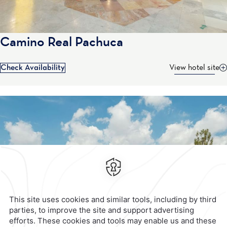
Camino Real Pachuca
Contact & Location
Official Accounts
Check Availability
View hotel site
Privacy Policy
Terms & Conditions
Notice of Accessibility
Newsletter
Cookies
Modify Reservation
Calzada General Mariano
Escobedo 700,
Anzures,
11590,
Mexico City,
Mexico
Reservations
|
001 855 266 5203
contacto@caminoreal.com
reservaciones@caminoreal.com