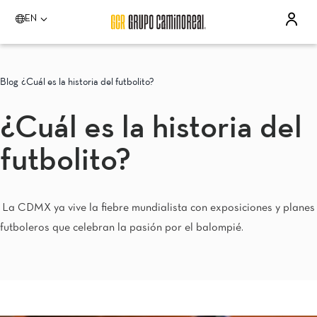
EN
Please select a destination
Acapulco
Blog
¿Cuál es la historia del futbolito?
Quinta Real Acapulco
Camino Real Acapulco Diamante
¿Cuál es la historia del
Aguascalientes
Quinta Real Aguascalientes
futbolito?
Celaya
Real Inn Celaya
Estado de México
Real Inn Perinorte
La CDMX ya vive la fiebre mundialista con exposiciones y planes
Guadalajara
futboleros que celebran la pasión por el balompié.
Quinta Real Guadalajara
Camino Real Guadalajara
Veracruz
Camino Real Veracruz
Mérida
Camino Real Merida