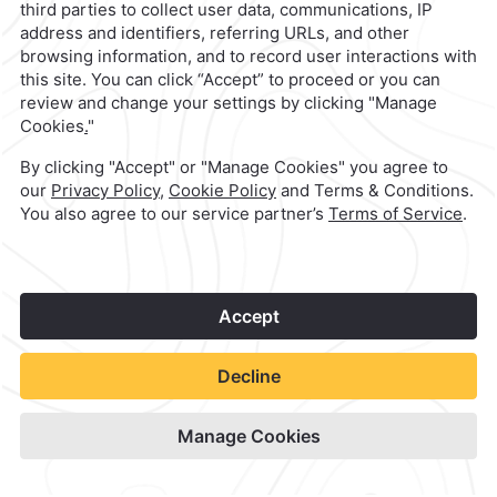
Quinta Real Aguascalientes
Check Availability
View hotel site
1
©
2026
Grupo Camino Real
Book Now