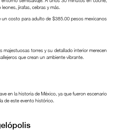
 entorno semisalvaje. A unos 30 minutos en coche,
leones, jirafas, cebras y más.
ne un costo para adulto de $385.00 pesos mexicanos
us majestuosas torres y su detallado interior merecen
 callejeros que crean un ambiente vibrante.
ave en la historia de México, ya que fueron escenario
a de este evento histórico.
elópolis