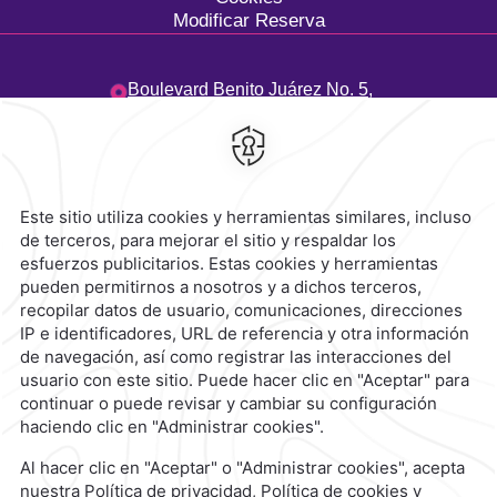
Modificar Reserva
Boulevard Benito Juárez No. 5,
Bahía de Tangolunda,
70988,
Oaxaca,
México
Hotel
|
958 583 0300
Reservaciones
|
800 901 2300
contacto@caminoreal.com
reservaciones@caminoreal.com