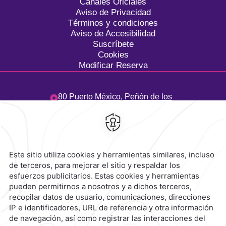
Canales Oficiales
Aviso de Privacidad
Términos y condiciones
Aviso de Accesibilidad
Suscríbete
Cookies
Modificar Reserva
80 Puerto México,
Peñón de los
Baños,
15520,
Ciudad de
México,
México
Hotel
|
55 3003 0033
Reservaciones
|
800 901 2300
contacto@caminoreal.com
reservaciones@caminoreal.com