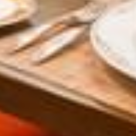
Contacto y Ubicación
Canales Oficiales
Aviso de Privacidad
Términos y condiciones
Aviso de Accesibilidad
Suscríbete
Cookies
Modificar Reserva