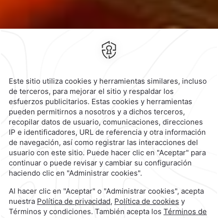
80 Puerto México,
Peñón de los
Baños,
15520,
Ciudad de
México,
México
Hotel
|
55 3003 0033
Reservaciones
|
800 901 2300
contacto@caminoreal.com
reservaciones@caminoreal.com