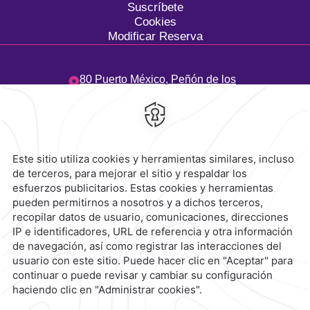
Suscríbete
Cookies
Modificar Reserva
80 Puerto México,
Peñón de los
Baños,
15520,
Ciudad de
México,
México
Hotel
|
55 3003 0033
Reservaciones
|
800 901 2300
contacto@caminoreal.com
reservaciones@caminoreal.com