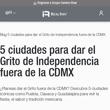
Regresar a Grupo Camino Real
ES
Please select a destination
Celaya
Real Inn Celaya
Blog
5 ciudades para dar el Grito de Independencia fuera de la CDMX
Estado de México
Real Inn Perinorte
5 ciudades para dar el
Nuevo Laredo
Real Inn Nuevo Laredo
San Luis Potosí
Grito de Independencia
Real Inn San Luis Potosí
Tijuana
fuera de la CDMX
Real Inn Tijuana
Torreón
Real Inn Torreón
¿Planeas dar el Grito fuera de la CDMX? Descubre 5 ciudades
icónicas como Puebla, Oaxaca y Guadalajara para vivir la
fiesta, el sabor y tradición mexicana.