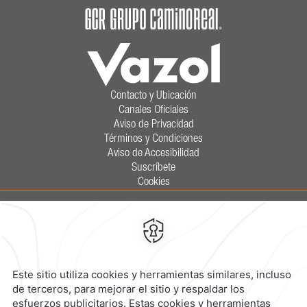
Contacto y Ubicación
Canales Oficiales
Aviso de Privacidad
Términos y Condiciones
Aviso de Accesibilidad
Suscríbete
Cookies
Calzada General Mariano Escobedo
700,
Anzures,
11590,
Ciudad de
México,
Mexico
Reservaciones
|
800 901 2300
contacto@caminoreal.com
reservaciones@caminoreal.com