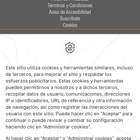
Términos y Condiciones
Aviso de Accesibilidad
Suscríbete
Cookies
Calzada General Mariano Escobedo
700,
Anzures,
11590,
Ciudad de
México,
Mexico
Reservaciones
|
800 901 2300
contacto@caminoreal.com
reservaciones@caminoreal.com