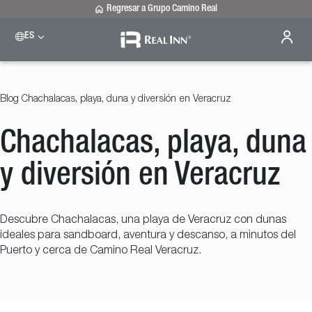
Regresar a Grupo Camino Real
ES
Please select a destination
Celaya
Real Inn Celaya
Blog
Chachalacas, playa, duna y diversión en Veracruz
Estado de México
Real Inn Perinorte
Chachalacas, playa, duna
Nuevo Laredo
Real Inn Nuevo Laredo
San Luis Potosí
y diversión en Veracruz
Real Inn San Luis Potosí
Tijuana
Real Inn Tijuana
Descubre Chachalacas, una playa de Veracruz con dunas
Torreón
ideales para sandboard, aventura y descanso, a minutos del
Real Inn Torreón
Puerto y cerca de Camino Real Veracruz.