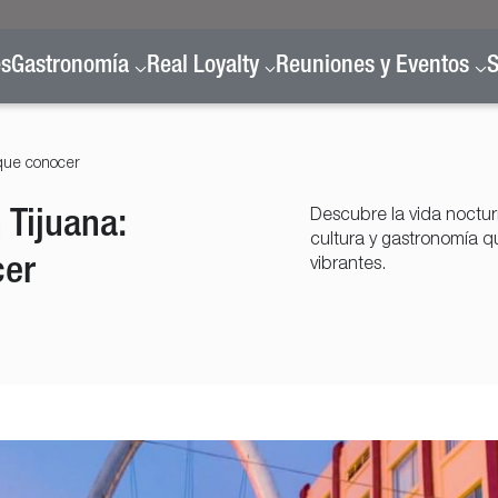
es
Gastronomía
Real Loyalty
Reuniones y Eventos
S
 que conocer
 Tijuana:
Descubre la vida nocturn
cultura y gastronomía q
cer
vibrantes.