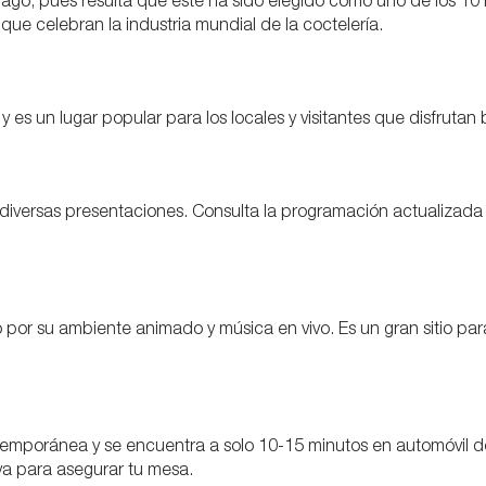
ago, pues resulta que este ha sido elegido como uno de los 10 
 que celebran la industria mundial de la coctelería.
 es un lugar popular para los locales y visitantes que disfrutan 
diversas presentaciones. Consulta la programación actualizada 
por su ambiente animado y música en vivo. Es un gran sitio para
emporánea y se encuentra a solo 10-15 minutos en automóvil desd
va para asegurar tu mesa.