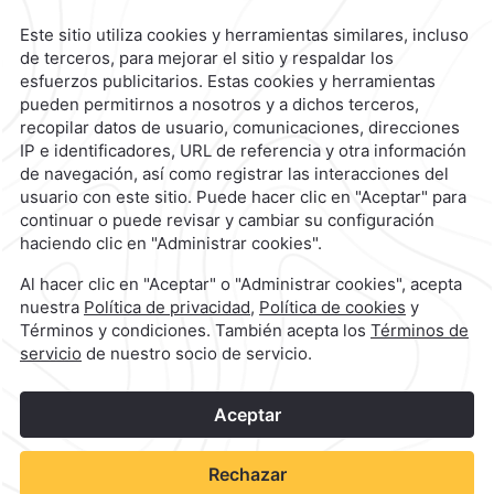
Reservaciones
|
800 901 2300
contacto@caminoreal.com
reservaciones@hotelesrealinn.com
1