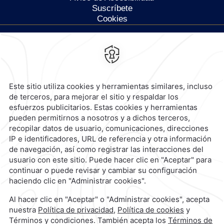
Suscríbete
Cookies
Calzada General Mariano
Escobedo 700,
Anzures,
11590,
Ciudad de México,
Mexico
Reservaciones
|
800 901 2300
contacto@caminoreal.com
reservaciones@caminoreal.com