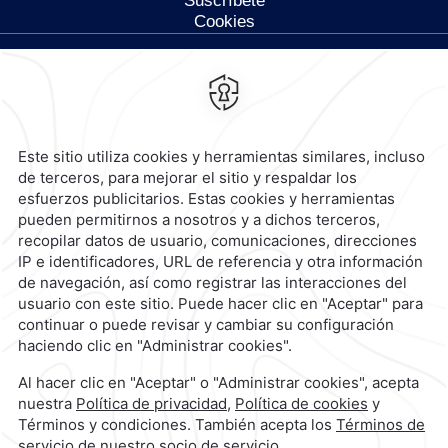
Suscríbete
Cookies
Calzada General Mariano
Escobedo 700,
Anzures,
11590,
Ciudad de México,
Mexico
Reservaciones
|
800 901 2300
contacto@caminoreal.com
reservaciones@caminoreal.com