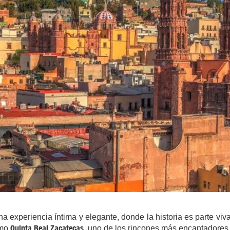
na experiencia íntima y elegante, donde la historia es parte vi
Quinta Real Zacatecas
omo
, uno de los rincones más encantadores 