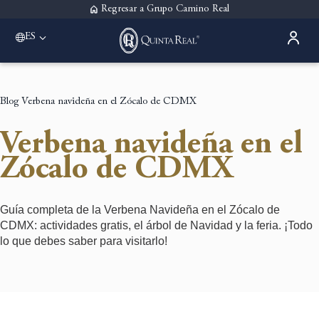
Regresar a Grupo Camino Real
ES
Please select a destination
Acapulco
Quinta Real Acapulco
Blog
Verbena navideña en el Zócalo de CDMX
Aguascalientes
Quinta Real Aguascalientes
Verbena navideña en el
Guadalajara
Quinta Real Guadalajara
Zócalo de CDMX
Monterrey
Quinta Real Monterrey
Oaxaca
Guía completa de la Verbena Navideña en el Zócalo de
Quinta Real Huatulco
CDMX: actividades gratis, el árbol de Navidad y la feria. ¡Todo
Quinta Real Oaxaca
lo que debes saber para visitarlo!
Puebla
Quinta Real Puebla
Zacatecas
Quinta Real Zacatecas