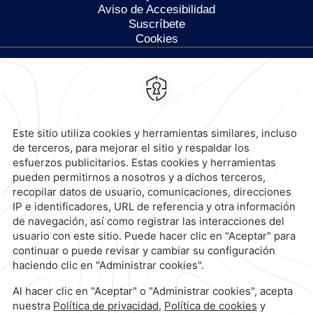
Aviso de Accesibilidad
Suscríbete
Cookies
Calzada General Mariano
Escobedo 700,
Anzures,
11590,
Ciudad de México,
Mexico
Reservaciones
|
800 901 2300
contacto@caminoreal.com
reservaciones@caminoreal.com