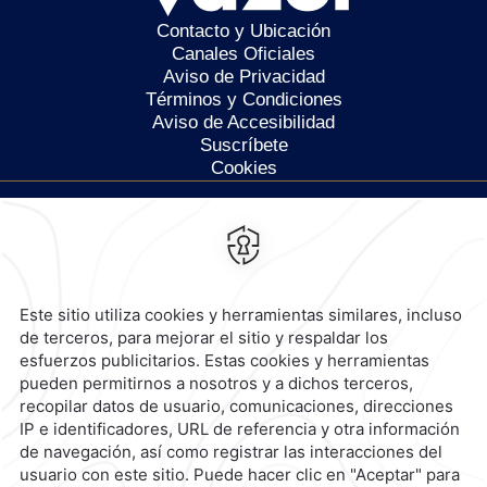
Contacto y Ubicación
Canales Oficiales
Aviso de Privacidad
Términos y Condiciones
Aviso de Accesibilidad
Suscríbete
Cookies
Calzada General Mariano
Escobedo 700,
Anzures,
11590,
Ciudad de México,
Mexico
Reservaciones
|
800 901 2300
contacto@caminoreal.com
reservaciones@caminoreal.com