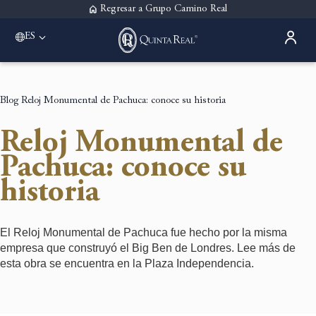
Regresar a Grupo Camino Real
ES
Please select a destination
Acapulco
Quinta Real Acapulco
Blog
Reloj Monumental de Pachuca: conoce su historia
Aguascalientes
Quinta Real Aguascalientes
Reloj Monumental de
Guadalajara
Quinta Real Guadalajara
Pachuca: conoce su
Monterrey
historia
Quinta Real Monterrey
Oaxaca
Quinta Real Huatulco
Quinta Real Oaxaca
El Reloj Monumental de Pachuca fue hecho por la misma
Puebla
empresa que construyó el Big Ben de Londres. Lee más de
Quinta Real Puebla
esta obra se encuentra en la Plaza Independencia.
Zacatecas
Quinta Real Zacatecas