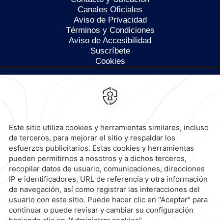
Canales Oficiales
Aviso de Privacidad
Términos y Condiciones
Aviso de Accesibilidad
Suscríbete
Cookies
Calzada General Mariano
Escobedo 700,
Anzures,
11590,
Ciudad de México,
Mexico
Reservaciones
|
800 901 2300
contacto@caminoreal.com
reservaciones@caminoreal.com