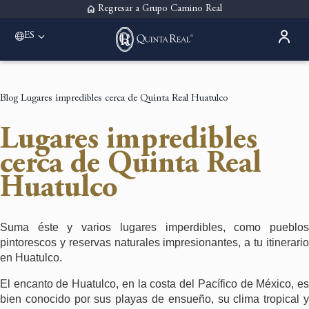
Regresar a Grupo Camino Real
ES
Please select a destination
Acapulco
Quinta Real Acapulco
Blog
Lugares impredibles cerca de Quinta Real Huatulco
Aguascalientes
Quinta Real Aguascalientes
Lugares impredibles
Guadalajara
Quinta Real Guadalajara
cerca de Quinta Real
Monterrey
Huatulco
Quinta Real Monterrey
Oaxaca
Quinta Real Huatulco
Quinta Real Oaxaca
Suma éste y varios lugares imperdibles, como pueblos
Puebla
pintorescos y reservas naturales impresionantes, a tu itinerario
Quinta Real Puebla
en Huatulco.
Zacatecas
El encanto de Huatulco, en la costa del Pacífico de México, es
Quinta Real Zacatecas
bien conocido por sus playas de ensueño, su clima tropical y