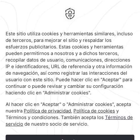
Calzada General Mariano
Escobedo 700,
Anzures,
11590,
Ciudad de México,
Mexico
Reservaciones
|
800 901 2300
contacto@caminoreal.com
reservaciones@caminoreal.com