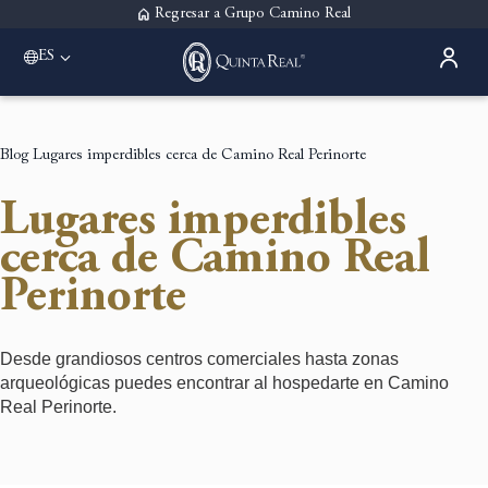
Regresar a Grupo Camino Real
ES
Please select a destination
Acapulco
Quinta Real Acapulco
Blog
Lugares imperdibles cerca de Camino Real Perinorte
Aguascalientes
Quinta Real Aguascalientes
Lugares imperdibles
Guadalajara
Quinta Real Guadalajara
cerca de Camino Real
Monterrey
Perinorte
Quinta Real Monterrey
Oaxaca
Quinta Real Huatulco
Quinta Real Oaxaca
Desde grandiosos centros comerciales hasta zonas
Puebla
arqueológicas puedes encontrar al hospedarte en Camino
Quinta Real Puebla
Real Perinorte.
Zacatecas
Quinta Real Zacatecas