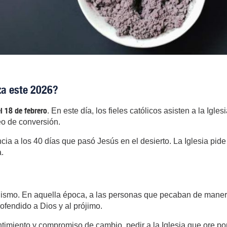
za este 2026?
l 18 de febrero
. En este día, los fieles católicos asisten a la Igle
eo de conversión.
a a los 40 días que pasó Jesús en el desierto. La Iglesia pide
.
tianismo. En aquella época, a las personas que pecaban de mane
ofendido a Dios y al prójimo.
entimiento y compromiso de cambio, pedir a la Iglesia que ore p