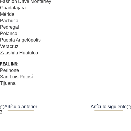
Fashion Drive Monterrey
Guadalajara
Mérida
Pachuca
Pedregal
Polanco
Puebla Angelópolis
Veracruz
Zaashila Huatulco
REAL INN:
Perinorte
San Luis Potosí
Tijuana
Artículo anterior
Artículo siguiente
2