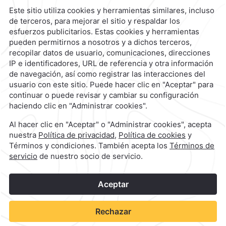
Reservaciones
|
800 901 2300
contacto@caminoreal.com
reservaciones@caminoreal.com
1
©
2026
Grupo Camino Real