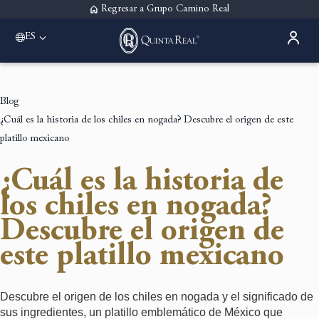
Regresar a Grupo Camino Real
ES
Please select a destination
Acapulco
Quinta Real Acapulco
Blog
Aguascalientes
¿Cuál es la historia de los chiles en nogada? Descubre el origen de este
Quinta Real Aguascalientes
Guadalajara
platillo mexicano
Quinta Real Guadalajara
Monterrey
¿Cuál es la historia de
Quinta Real Monterrey
los chiles en nogada?
Oaxaca
Quinta Real Huatulco
Descubre el origen de
Quinta Real Oaxaca
este platillo mexicano
Puebla
Quinta Real Puebla
Zacatecas
Quinta Real Zacatecas
Descubre el origen de los chiles en nogada y el significado de
sus ingredientes, un platillo emblemático de México que