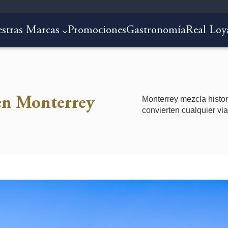
stras Marcas
Promociones
Gastronomía
Real Loy
Monterrey mezcla histor
 en Monterrey
convierten cualquier vi