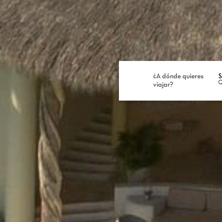
¿A dónde quieres
S
viajar?