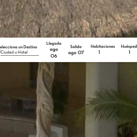
Llegada
Habitaciones
Huésped
Salida
elecciona un Destino
ago
Selected check in date is 6º agosto 2026.
Selected check in date is 7º agosto 2026.
ago 07
06