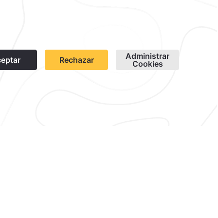
1
vacaciones en Quinta Real
periencia frente al mar con
dos* durante tu estancia.