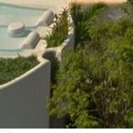
Contacto y Ubicación
Canales Ofi
Calzada General Mariano Escob
700,
Anzures,
11590,
Mexico City
Mexico