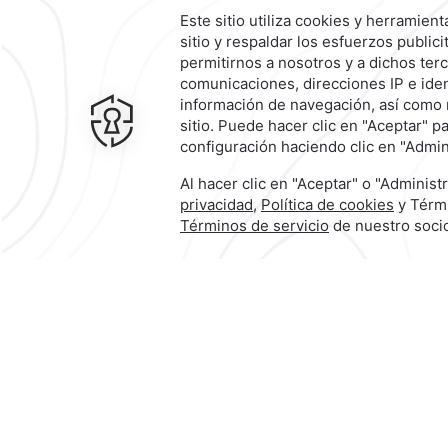
Una experienc
inolvidable qu