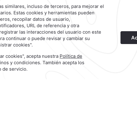
Nuestras Marcas
©
2026
Grupo Camino Real
ia
Reserva tus próximas 
Huatulco y vive una ex
e
alimentos y bebidas inclui