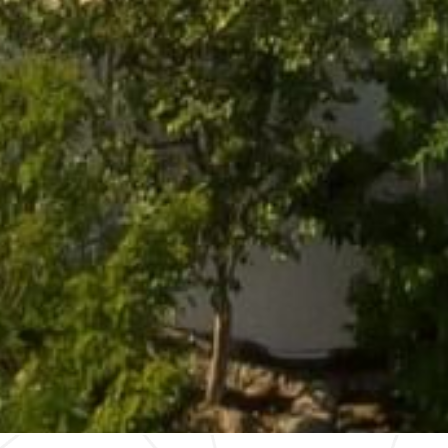
ciales
Aviso de Privacidad
Términos y Condiciones
Aviso de
edo
Reservaciones
|
800 901 2300
,