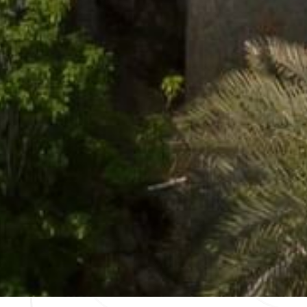
 Accesibilidad
Suscríbete
Cookies
contacto@caminoreal.com
reservaciones@caminoreal.co
m