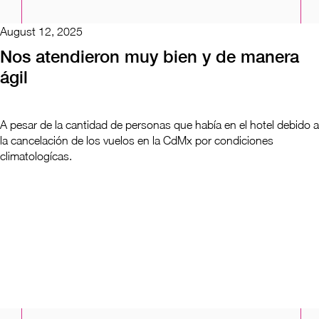
August 12, 2025
August 15, 2025
August 13, 2025
August 27, 2025
Nos atendieron muy bien y de manera
100 por ciento recomendada
Excelente hotel
Amazing
ágil
La verdad mi vuelo salía muy de madrugada y ustedes están en
Si tienes un vuelo temprano al otro dia, o si vas a eventos o
Amazing and will definitely use RealCamino in the future as they
muy buena ubicación , claro que para mi próximo viaje seguirán
conciertos en el estadio GNP
were very attentive to my families needs while travelling!
A pesar de la cantidad de personas que había en el hotel debido a
siendo mi primera elección
la cancelación de los vuelos en la CdMx por condiciones
climatologícas.