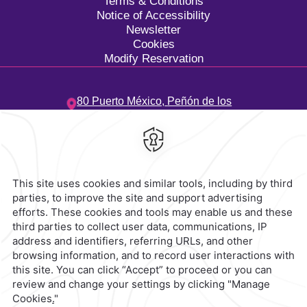
Terms & Conditions
Notice of Accessibility
Newsletter
Cookies
Modify Reservation
80 Puerto México,
Peñón de los
Baños,
15520,
Ciudad de
Mexico,
Mexico
Hotel
|
55 3003 0033
Reservations
|
001 855 266 5203
contacto@caminoreal.com
reservaciones@caminoreal.com