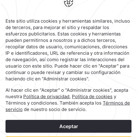
Hotel
|
229 923 5500
Reservaciones
|
800 901 2300
contacto@caminoreal.com
reservaciones@caminoreal.com