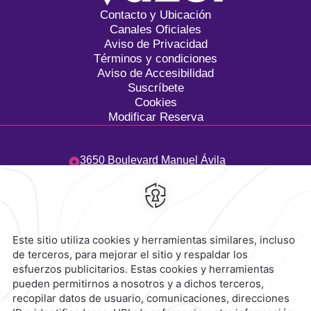
Contacto y Ubicación
Canales Oficiales
Aviso de Privacidad
Términos y condiciones
Aviso de Accesibilidad
Suscríbete
Cookies
Modificar Reserva
3650 Boulevard Manuel Ávila
Camacho,
Costa de Oro,
94299,
Boca del Río,
Mexico
Hotel
|
229 923 5500
Reservaciones
|
800 901 2300
contacto@caminoreal.com
reservaciones@caminoreal.com