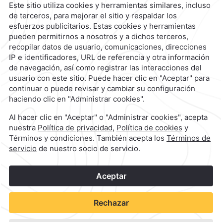
contacto@caminoreal.com
reservaciones@caminoreal.com
1
©
2026
Grupo Camino Real