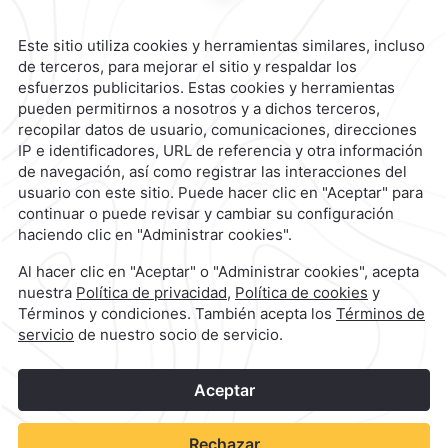
Reservaciones
|
800 901 2300
contacto@caminoreal.com
reservaciones@caminoreal.com
1