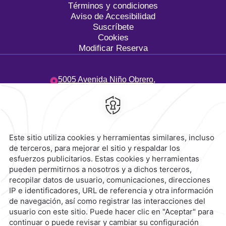
Términos y condiciones
Aviso de Accesibilidad
Suscríbete
Cookies
Modificar Reserva
5005 Avenida Niño Obrero,
Camino Real,
45040,
Zapopan,
México
Hotel
|
33 3134 2424
Reservaciones
|
800 901 2300
contacto@caminoreal.com
reservaciones@caminoreal.com