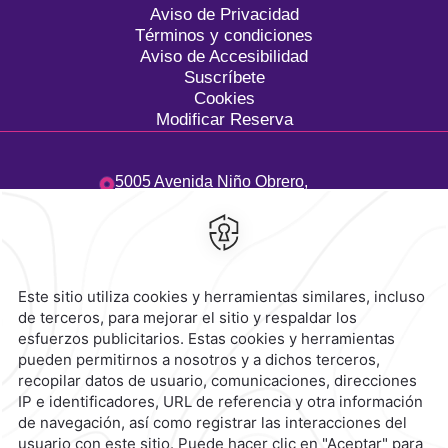
Aviso de Privacidad
Términos y condiciones
Aviso de Accesibilidad
Suscríbete
Cookies
Modificar Reserva
5005 Avenida Niño Obrero,
Camino Real,
45040,
Zapopan,
México
Hotel
|
33 3134 2424
Reservaciones
|
800 901 2300
contacto@caminoreal.com
reservaciones@caminoreal.com